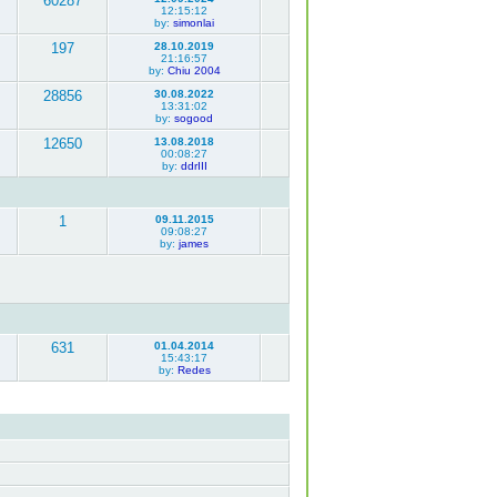
60287
12:15:12
by:
simonlai
197
28.10.2019
21:16:57
by:
Chiu 2004
28856
30.08.2022
13:31:02
by:
sogood
12650
13.08.2018
00:08:27
by:
ddrIII
1
09.11.2015
09:08:27
by:
james
631
01.04.2014
15:43:17
by:
Redes