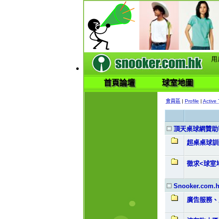
用
首頁論壇
球室地圖
會員區
|
Profile
|
Active 
頂天桌球網贊助
超桌桌球訓
徵求<球室
Snooker.co
廣告服務、