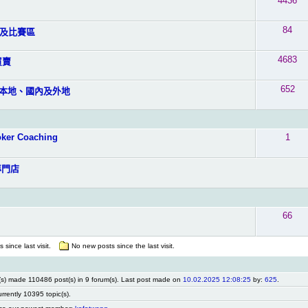
4436
84
及比賽區
4683
買賣
652
- 本地、國內及外地
ker Coaching
1
專門店
66
 since last visit.
No new posts since the last visit.
) made 110486 post(s) in 9 forum(s). Last post made on
10.02.2025 12:08:25
by:
625
.
urrently 10395 topic(s).