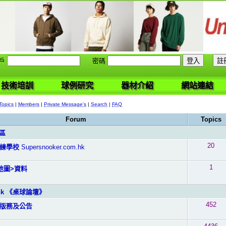
戶
密碼
技術培訓
球例研究
器材介紹
網站連結
Topics
|
Members
|
Private Message's
|
Search
|
FAQ
Forum
Topics
區
20
練學校
Supersnooker.com.hk
1
地圖>資料
m.hk 《桌球論壇》
452
版務及公告