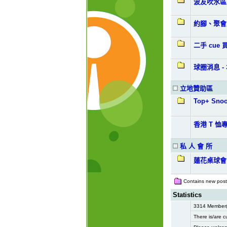
波友吹水區
約腳、聚會
二手 cue 
球圈消息 
立地贊助區
Top+ Snoo
香港 T 恤
私 人 會 所
蓮花桌球會
Contains new posts
Statistics
3314 Member(s
There is/are c